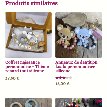
Produits similaires
Coffret naissance
Anneaux de dentition
personnalisé – Thème
koala personnalisée
renard tout silicone
silicone
28,90
€
Note
15,00
€
3.00
sur 5