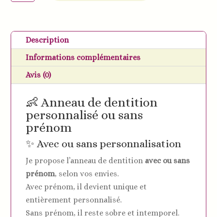
Anneau
de
dentition
Description
renard
Informations complémentaires
silicone
et
Avis (0)
bois.
👶 Anneau de dentition
personnalisé ou sans
prénom
✨ Avec ou sans personnalisation
Je propose l’anneau de dentition
avec ou sans
prénom
, selon vos envies.
Avec prénom, il devient unique et
entièrement personnalisé.
Sans prénom, il reste sobre et intemporel.