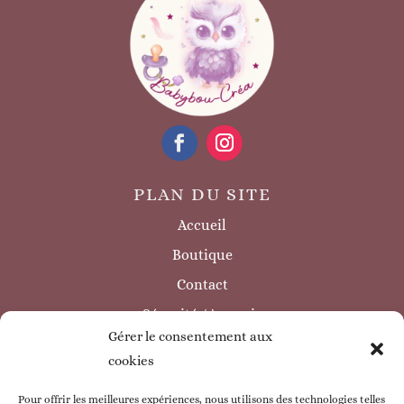
PLAN DU SITE
Accueil
Boutique
Contact
Sécurité / à savoir
Gérer le consentement aux
INFORMATIONS LÉGALES
cookies
Mentions légales
Politique de confidentialité
Pour offrir les meilleures expériences, nous utilisons des technologies telles