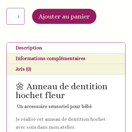
quantité
Ajouter au panier
de
Anneau
de
dentition
Description
hochet
Informations complémentaires
flower
personnalisé
Avis (0)
🌼 Anneau de dentition
hochet fleur
Un accessoire sensoriel pour bébé
Je réalise cet anneau de dentition hochet
avec soin dans mon atelier.