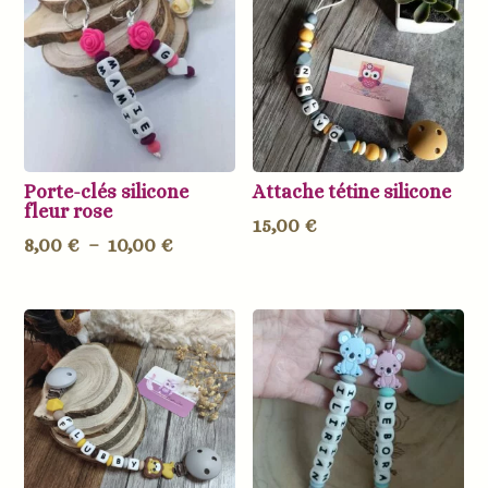
Porte-clés silicone
Attache tétine silicone
fleur rose
15,00
€
Plage
8,00
€
–
10,00
€
de
prix :
8,00 €
à
10,00 €