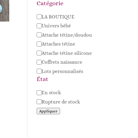
Catégorie
Catégorie
LA BOUTIQUE
Univers bébé
Attache tétine/doudou
Attaches tétine
Attache tétine silicone
Coffrets naissance
Lots personnalisés
État
Disponibilité
En stock
Rupture de stock
Appliquer