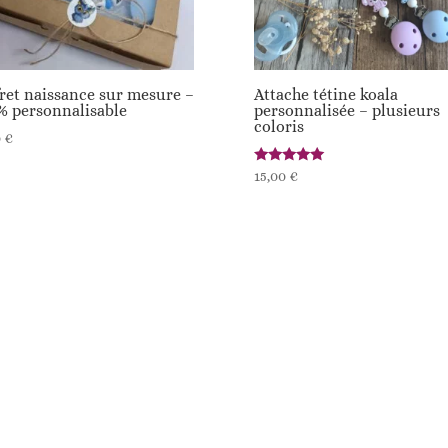
ret naissance sur mesure –
Attache tétine koala
% personnalisable
personnalisée – plusieurs
coloris
0
€
Note
15,00
€
5.00
sur 5