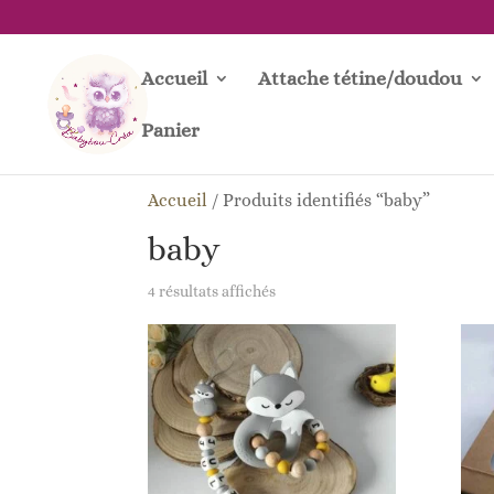
Accueil
Attache tétine/doudou
Panier
Accueil
/
Produits identifiés “baby”
baby
Trié
4 résultats affichés
du
plus
récent
au
plus
ancien