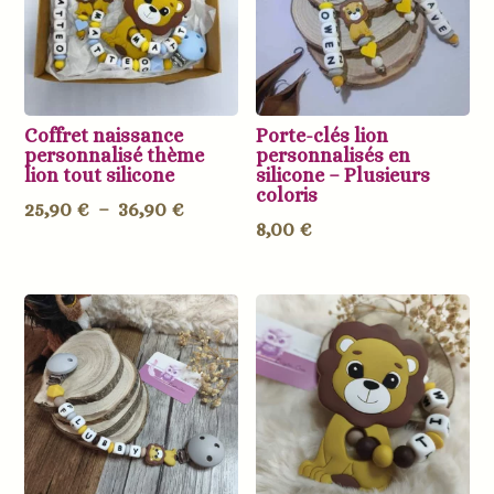
Coffret naissance
Porte-clés lion
personnalisé thème
personnalisés en
lion tout silicone
silicone – Plusieurs
coloris
Plage
25,90
€
–
36,90
€
8,00
€
de
prix :
25,90 €
à
36,90 €