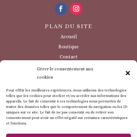
PLAN DU SITE
Accueil
Boutique
Contact
Sécurité / à savoir
Gérer le consentement aux
INFORMATIONS LÉGALES
cookies
Mentions légales
Pour offrir les meilleures expériences, nous utilisons des technologies
Politique de confidentialité
telles que les cookies pour stocker et/ou accéder aux informations des
appareils. Le fait de consentir à ces technologies nous permettra de
Politique de cookie
traiter des données telles que le comportement de navigation ou les ID
uniques sur ce site. Le fait de ne pas consentir ou de retirer son
CGV
consentement peut avoir un effet négatif sur certaines caractéristiques
et fonctions.
ESPACE CLIENT
Mon compte