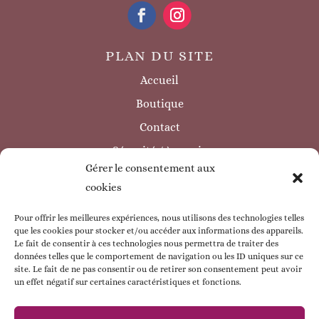
PLAN DU SITE
Accueil
Boutique
Contact
Sécurité / à savoir
Gérer le consentement aux
INFORMATIONS LÉGALES
cookies
Mentions légales
Politique de confidentialité
Pour offrir les meilleures expériences, nous utilisons des technologies telles
que les cookies pour stocker et/ou accéder aux informations des appareils.
Politique de cookie
Le fait de consentir à ces technologies nous permettra de traiter des
données telles que le comportement de navigation ou les ID uniques sur ce
CGV
site. Le fait de ne pas consentir ou de retirer son consentement peut avoir
un effet négatif sur certaines caractéristiques et fonctions.
ESPACE CLIENT
Mon compte