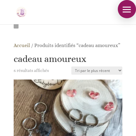
Accueil
/
Produits identifiés “cadeau amoureux”
cadeau amoureux
Trié
6 résultats affichés
du
plus
récent
au
plus
ancien