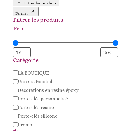
10,00 €.
9,00 €.
Filtrer les produits
Fermer
Filtrer les produits
Prix
Catégorie
Catégorie
LA BOUTIQUE
Univers Familial
Décorations en résine époxy
Porte-clés personnalisé
Porte-clés résine
Porte-clés silicone
Promo