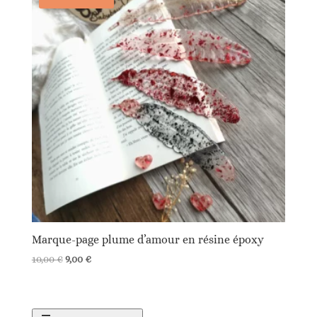
Marque-page plume d’amour en résine époxy
Le
Le
10,00
€
9,00
€
prix
prix
initial
actuel
était :
est :