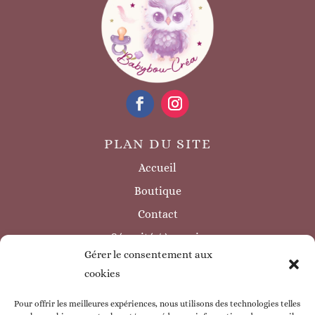
PLAN DU SITE
Accueil
Boutique
Contact
Sécurité / à savoir
Gérer le consentement aux
INFORMATIONS LÉGALES
cookies
Mentions légales
Politique de confidentialité
Pour offrir les meilleures expériences, nous utilisons des technologies telles