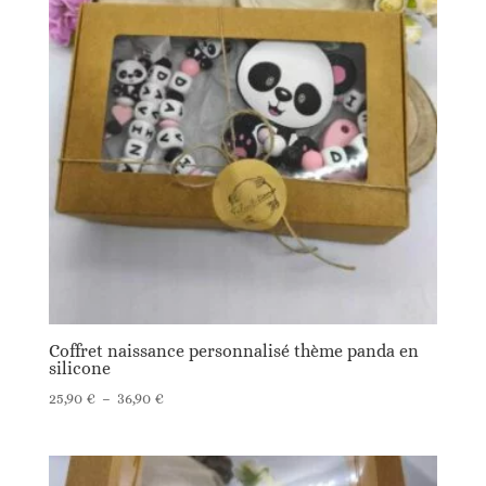
36,90 €
Coffret naissance personnalisé thème panda en
silicone
Plage
25,90
€
–
36,90
€
de
prix :
25,90 €