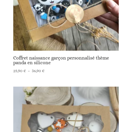
Coffret naissance garçon personnalisé thème
panda en silicone
Plage
25,90
€
–
36,90
€
de
prix :
25,90 €
à
36,90 €