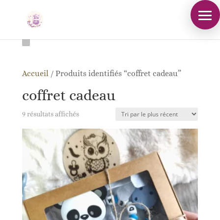
Accueil
/
Produits identifiés “coffret cadeau”
coffret cadeau
Trié
9 résultats affichés
du
plus
récent
au
plus
ancien