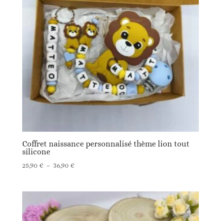
Coffret naissance personnalisé thème lion tout
silicone
Plage
25,90
€
–
36,90
€
de
prix :
25,90 €
à