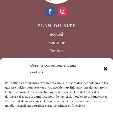
PLAN DU SITE
Accueil
Boutique
Contact
Sécurité / à savoir
Gérer le consentement aux
INFORMATIONS LÉGALES
cookies
Mentions légales
Politique de confidentialité
Pour offrir les meilleures expériences, nous utilisons des technologies telles
que les cookies pour stocker et/ou accéder aux informations des appareils.
Politique de cookie
Le fait de consentir à ces technologies nous permettra de traiter des
données telles que le comportement de navigation ou les ID uniques sur ce
CGV
site. Le fait de ne pas consentir ou de retirer son consentement peut avoir
un effet négatif sur certaines caractéristiques et fonctions.
ESPACE CLIENT