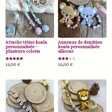
Attache tétine koala
Anneaux de dentition
personnalisée –
koala personnalisée
plusieurs coloris
silicone
Note
Note
15,00
€
15,00
€
5.00
3.00
sur 5
sur 5