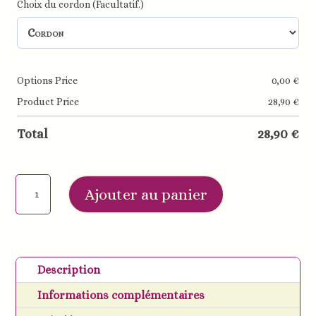
Choix du cordon (Facultatif.)
Options Price
0,00
€
Product Price
28,90
€
Total
28,90
€
quantité
Ajouter au panier
de
Coffret
naissance
personnalisé
Description
lune
Informations complémentaires
gris