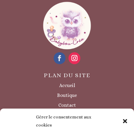
PLAN DU SITE
Accueil
Boutique
Contact
Sécurité / à savoir
Gérer le consentement aux
INFORMATIONS LÉGALES
cookies
Mentions légales