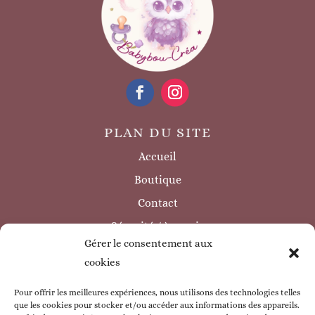
PLAN DU SITE
Accueil
Boutique
Contact
Sécurité / à savoir
Gérer le consentement aux
INFORMATIONS LÉGALES
cookies
Mentions légales
Politique de confidentialité
Pour offrir les meilleures expériences, nous utilisons des technologies telles
que les cookies pour stocker et/ou accéder aux informations des appareils.