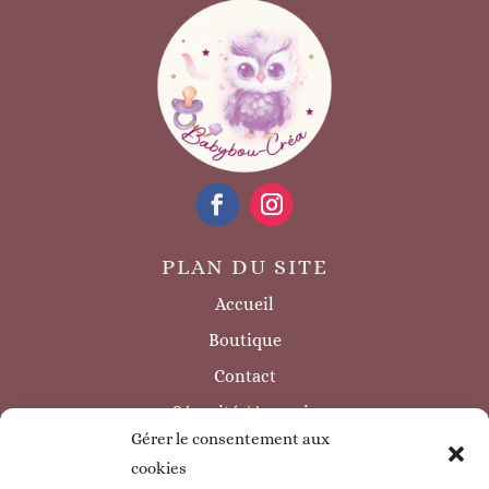
PLAN DU SITE
Accueil
Boutique
Contact
Sécurité / à savoir
Gérer le consentement aux
INFORMATIONS LÉGALES
cookies
Mentions légales