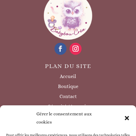
PLAN DU SITE
Accueil
Boutique
Contact
Sécurité / à savoir
Gérer le consentement aux
INFORMATIONS LÉGALES
cookies
Mentions légales
Politique de confidentialité
Pour offrir les meilleures expériences, nous utilisons des technologies telles