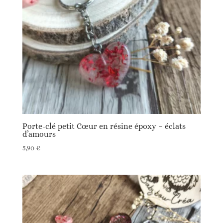
ancien
Porte-clé petit Cœur en résine époxy – éclats
d’amours
5,90
€