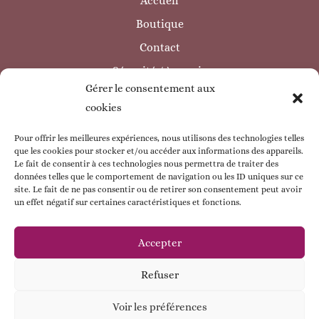
Accueil
Boutique
Contact
Sécurité / à savoir
Gérer le consentement aux
INFORMATIONS LÉGALES
cookies
Mentions légales
Politique de confidentialité
Pour offrir les meilleures expériences, nous utilisons des technologies telles
que les cookies pour stocker et/ou accéder aux informations des appareils.
Politique de cookie
Le fait de consentir à ces technologies nous permettra de traiter des
données telles que le comportement de navigation ou les ID uniques sur ce
CGV
site. Le fait de ne pas consentir ou de retirer son consentement peut avoir
un effet négatif sur certaines caractéristiques et fonctions.
ESPACE CLIENT
Mon compte
Accepter
Mes commandes
Refuser
Mes coordonnées
Voir les préférences
Contactez - moi !