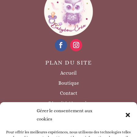
PLAN DU SITE
Accueil
Boutique
Contact
Sécurité / à savoir
Gérer le consentement aux
INFORMATIONS LÉGALES
cookies
Mentions légales
Politique de confidentialité
Pour offrir les meilleures expériences, nous utilisons des technologies telles