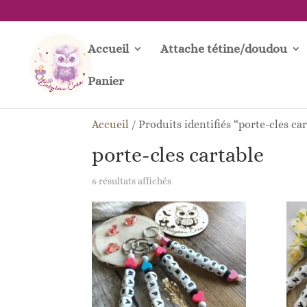
Accueil
Attache tétine/doudou
Panier
Accueil
/
Produits identifiés “porte-cles ca
porte-cles cartable
Trié
6 résultats affichés
du
plus
récent
au
plus
ancien