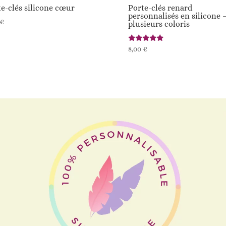
e-clés silicone cœur
Porte-clés renard
personnalisés en silicone 
€
plusieurs coloris
Note
8,00
€
5.00
sur 5