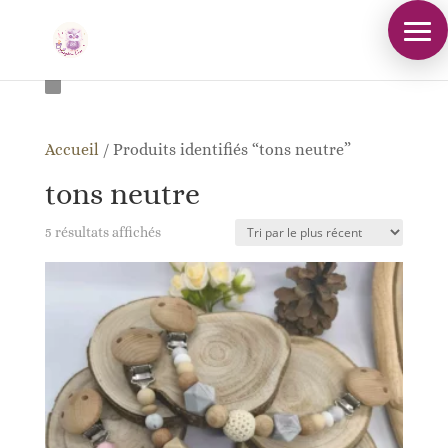
Accueil
/
Produits identifiés “tons neutre”
tons neutre
Trié
5 résultats affichés
du
plus
récent
au
plus
ancien