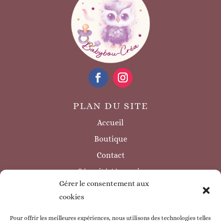
PLAN DU SITE
Accueil
Boutique
Contact
Sécurité / à savoir
Gérer le consentement aux
INFORMATIONS LÉGALES
cookies
Mentions légales
Politique de confidentialité
Pour offrir les meilleures expériences, nous utilisons des technologies telles