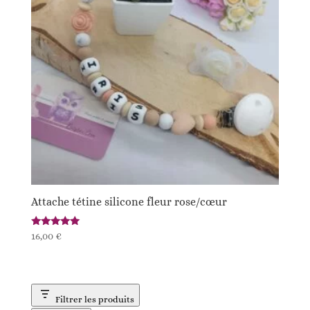
Attache tétine silicone fleur rose/cœur
Note
16,00
€
5.00
sur 5
Filtrer les produits