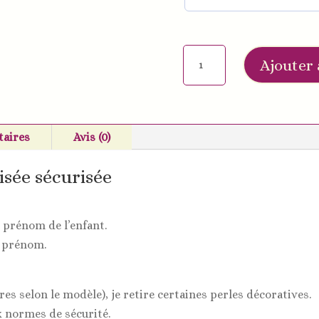
quantité
Ajouter 
de
Attache
doudou
cœur
aires
Avis (0)
tons
beige/blanc
sée sécurisée
 prénom de l’enfant.
u prénom.
res selon le modèle), je retire certaines perles décoratives.
x normes de sécurité.