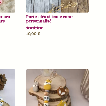
cœurs
Porte-clés silicone cœur
urs
personnalisé
Note
10,00
€
5.00
sur 5