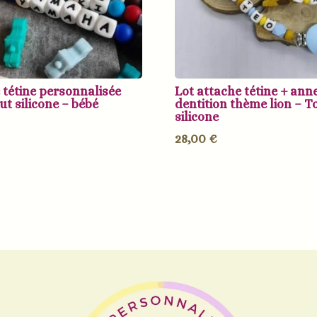
 tétine personnalisée
Lot attache tétine + ann
ut silicone – bébé
dentition thème lion – T
silicone
28,00
€