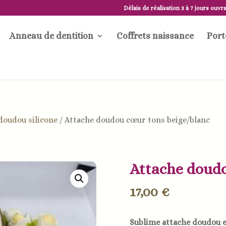
Délais de réalisation 3 à 7 jours ouvr
Anneau de dentition
Coffrets naissance
Port
DÉLAI DE RÉALISATION 5 À 7 JOURS OUVRABLES
doudou silicone
/
Attache doudou cœur tons beige/blanc
Attache doudo
17,00
€
Sublime attache doudou e