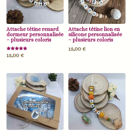
Attache tétine renard
Attache tétine lion en
dormeur personnalisée
silicone personnalisée
– plusieurs coloris
– plusieurs coloris
15,00
€
Note
15,00
€
5.00
sur 5