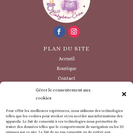
PLAN DU SITE
Accueil
Boutique
Contact
Sécurité / à savoir
Gérer le consentement aux
INFORMATIONS LÉGALES
cookies
Mentions légales
Pour offrir les meilleures expériences, nous utilisons des technologies
Politique de confidentialité
telles que les cookies pour stocker et/ou accéder aux informations des
appareils. Le fait de consentir à ces technologies nous permettra de
Politique de cookie
traiter des données telles que le comportement de navigation ou les ID
uniques sur ce site. Le fait de ne pas consentir ou de retirer son