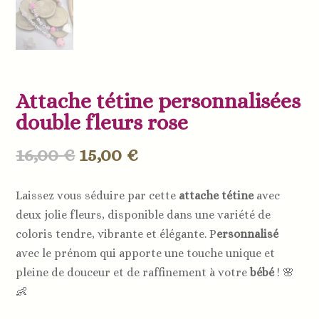
Attache tétine personnalisées
double fleurs rose
Le
Le
16,00
€
15,00
€
prix
prix
initial
actuel
Laissez vous séduire par cette
attache tétine
avec
était :
est :
deux jolie fleurs, disponible dans une variété de
16,00 €.
15,00 €.
coloris tendre, vibrante et élégante. P
ersonnalisé
avec le prénom qui apporte une touche unique et
pleine de douceur et de raffinement à votre
bébé
! 🌸
👶