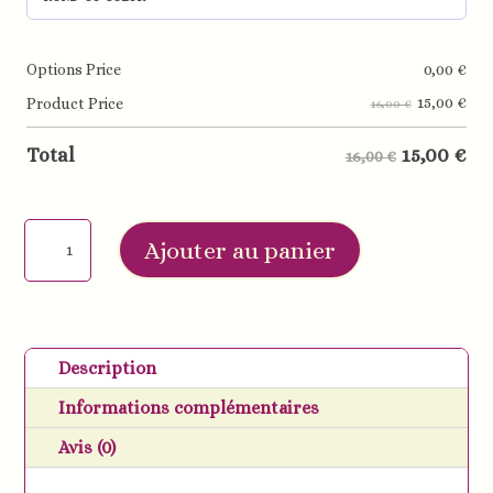
Options Price
0,00
€
15,00
€
Product Price
16,00 €
15,00
€
Total
16,00 €
quantité
Ajouter au panier
de
Attache
tétine
personnalisées
Description
double
Informations complémentaires
fleurs
rose
Avis (0)