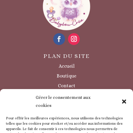
PLAN DU SITE
Accueil
Boutique
Contact
Sécurité / à savoir
Gérer le consentement aux
INFORMATIONS LÉGALES
cookies
Mentions légales
Pour offrir les meilleures expériences, nous utilisons des technologies
Politique de confidentialité
telles que les cookies pour stocker et/ou accéder aux informations des
appareils. Le fait de consentir à ces technologies nous permettra de