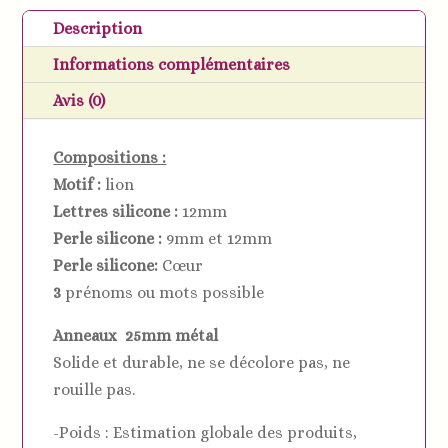
lion
Description
personnalisés
Informations complémentaires
en
silicone
Avis (0)
-
Plusieurs
Compositions :
coloris
Motif :
lion
Lettres silicone :
12mm
Perle silicone :
9mm et 12mm
Perle silicone:
Cœur
3
prénoms ou mots possible
Anneaux 25mm métal
Solide et durable, ne se décolore pas, ne
rouille pas.
-Poids : Estimation globale des produits,