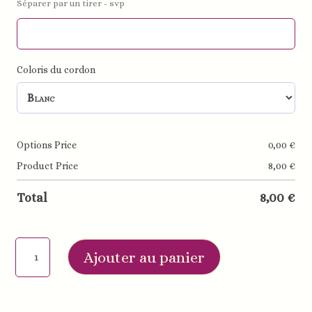
Séparer par un tirer - svp
Coloris du cordon
Options Price
0,00
€
Product Price
8,00
€
Total
8,00
€
quantité
Ajouter au panier
de
Porte-
clés