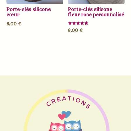
Porte-clés silicone
Porte-clés silicone
cœur
fleur rose personnalisé
8,00
€
Note
8,00
€
5.00
sur 5