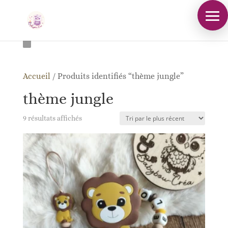
Accueil
/
Produits identifiés “thème jungle”
thème jungle
Trié
9 résultats affichés
du
plus
récent
au
plus
ancien