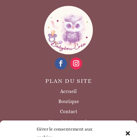
PLAN DU SITE
Accueil
Boutique
Contact
Sécurité / à savoir
Gérer le consentement aux
INFORMATIONS LÉGALES