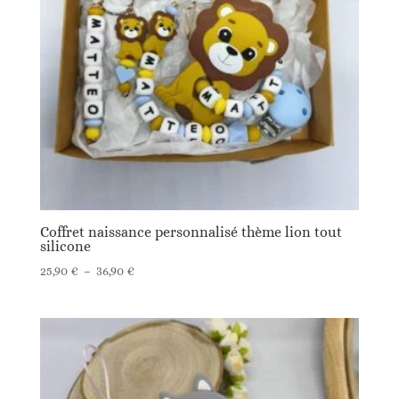
Coffret naissance personnalisé thème lion tout
silicone
Plage
25,90
€
–
36,90
€
de
prix :
25,90 €
à
36,90 €