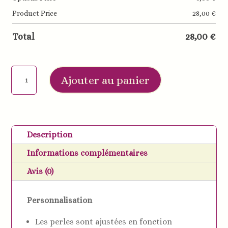
Product Price
28,00
€
Total
28,00
€
quantité
Ajouter au panier
de
Attache
tétine
+
Description
Anneau
Informations complémentaires
de
dentition
Avis (0)
thème
Renard
Personnalisation
-
Les perles sont ajustées en fonction
Tout