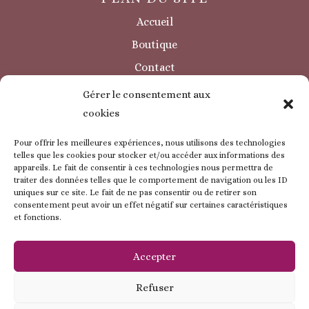
Accueil
Boutique
Contact
Sécurité / à savoir
Gérer le consentement aux
INFORMATIONS LÉGALES
cookies
Mentions légales
Pour offrir les meilleures expériences, nous utilisons des technologies
Politique de confidentialité
telles que les cookies pour stocker et/ou accéder aux informations des
appareils. Le fait de consentir à ces technologies nous permettra de
Politique de cookie
traiter des données telles que le comportement de navigation ou les ID
uniques sur ce site. Le fait de ne pas consentir ou de retirer son
CGV
consentement peut avoir un effet négatif sur certaines caractéristiques
et fonctions.
ESPACE CLIENT
Mon compte
Accepter
Mes commandes
Refuser
Mes coordonnées