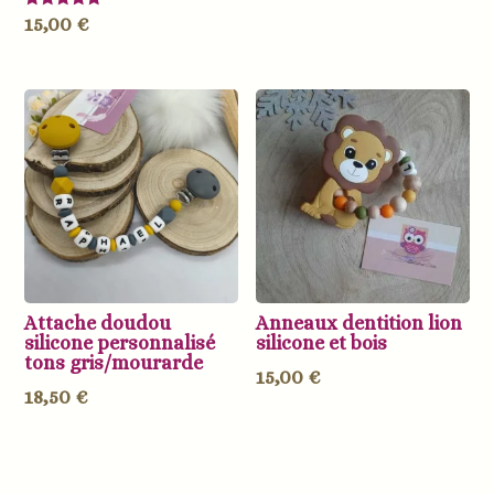
Note
15,00
€
5.00
sur 5
Attache doudou
Anneaux dentition lion
silicone personnalisé
silicone et bois
tons gris/mourarde
15,00
€
18,50
€