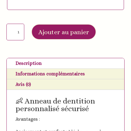
quantité
Ajouter au panier
de
Anneaux
de
dentition
Description
licorne
Informations complémentaires
personnalisée
100
Avis (0)
%
silicone
👶 Anneau de dentition
personnalisé sécurisé
Avantages
: