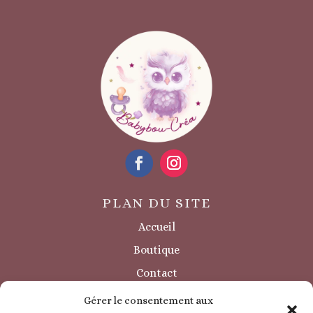
PLAN DU SITE
Accueil
Boutique
Contact
Sécurité / à savoir
Gérer le consentement aux