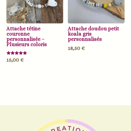
Attache tétine
Attache doudou petit
couronne
koala gris
personnalisée –
personnalisés
Plusieurs coloris
18,50
€
Note
15,00
€
5.00
sur 5