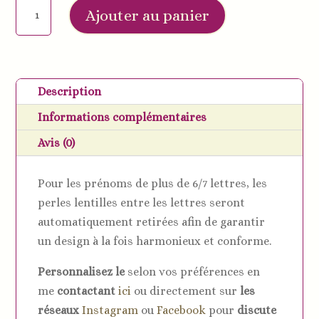
quantité
Ajouter au panier
de
Attache
tétine
personnalisée
Description
moto
Informations complémentaires
tout
silicone
Avis (0)
-
bébé
Pour les prénoms de plus de 6/7 lettres, les
motard
perles lentilles entre les lettres seront
automatiquement retirées afin de garantir
un design à la fois harmonieux et conforme.
Personnalisez le
selon vos préférences en
me
contactant
ici
ou directement sur
les
réseaux
Instagram
ou
Facebook
pour
discute