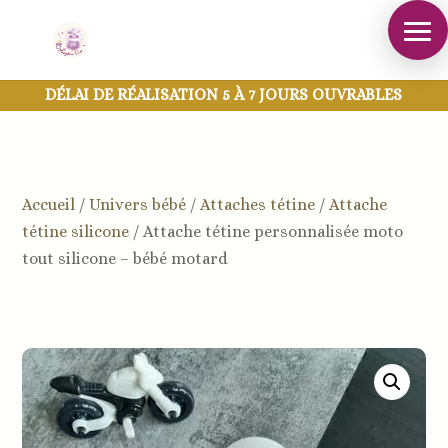
DÉLAI DE RÉALISATION 5 À 7 JOURS OUVRABLES
Accueil
/
Univers bébé
/
Attaches tétine
/
Attache
tétine silicone
/
Attache tétine personnalisée moto
tout silicone – bébé motard