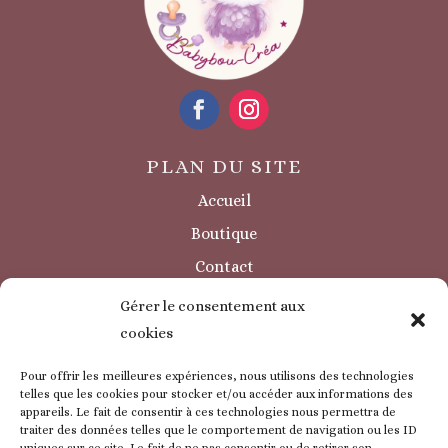
PLAN DU SITE
Accueil
Boutique
Contact
Sécurité / à savoir
Gérer le consentement aux
INFORMATIONS LÉGALES
cookies
Mentions légales
Pour offrir les meilleures expériences, nous utilisons des technologies
Politique de confidentialité
telles que les cookies pour stocker et/ou accéder aux informations des
appareils. Le fait de consentir à ces technologies nous permettra de
Politique de cookie
traiter des données telles que le comportement de navigation ou les ID