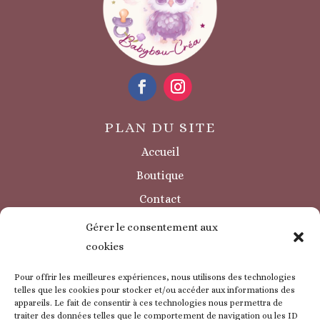
PLAN DU SITE
Accueil
Boutique
Contact
Sécurité / à savoir
Gérer le consentement aux
INFORMATIONS LÉGALES
cookies
Mentions légales
Pour offrir les meilleures expériences, nous utilisons des technologies
Politique de confidentialité
telles que les cookies pour stocker et/ou accéder aux informations des
appareils. Le fait de consentir à ces technologies nous permettra de
Politique de cookie
traiter des données telles que le comportement de navigation ou les ID