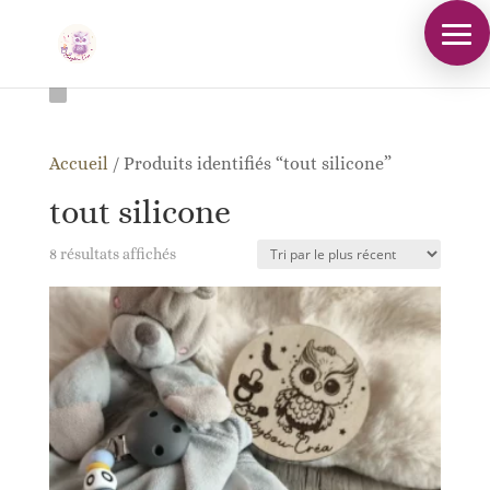
Accueil
/
Produits identifiés “tout silicone”
tout silicone
Trié
8 résultats affichés
du
plus
récent
au
plus
ancien