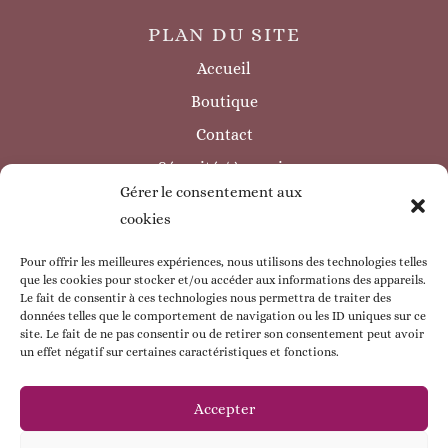
PLAN DU SITE
Accueil
Boutique
Contact
Sécurité / à savoir
Gérer le consentement aux
INFORMATIONS LÉGALES
cookies
Mentions légales
Politique de confidentialité
Pour offrir les meilleures expériences, nous utilisons des technologies telles
que les cookies pour stocker et/ou accéder aux informations des appareils.
Politique de cookie
Le fait de consentir à ces technologies nous permettra de traiter des
données telles que le comportement de navigation ou les ID uniques sur ce
CGV
site. Le fait de ne pas consentir ou de retirer son consentement peut avoir
un effet négatif sur certaines caractéristiques et fonctions.
ESPACE CLIENT
Mon compte
Accepter
Mes commandes